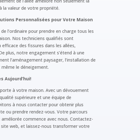
ellement de l’allée améliore non seulement la
à la valeur de votre propriété.
Marketing
olutions Personnalisées pour Votre Maison
By sharing
your
de l’ordinaire pour prendre en charge tous les
interests and
aison. Nos techniciens qualifiés sont
behavior as
efficace des fissures dans les allées,
you visit our
e. De plus, notre engagement s’étend à une
site, you
nt l’aménagement paysager, l’installation de
increase the
chance of
et même le déneigement.
seeing
personalized
s Aujourd’hui!
content and
offers.
apporte à votre maison. Avec un dévouement
qualité supérieure et une équipe de
nvitons à nous contacter pour obtenir plus
ite ou prendre rendez-vous. Votre parcours
t améliorée commence avec nous. Contactez-
 site web, et laissez-nous transformer votre