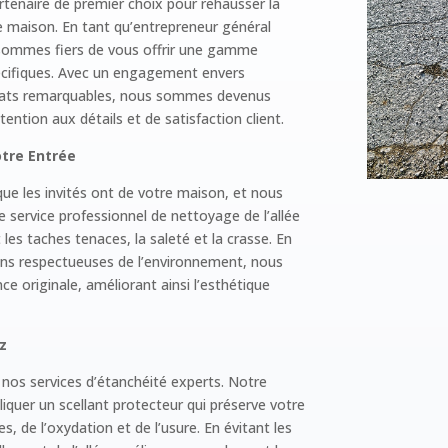
rtenaire de premier choix pour rehausser la
based on
re maison. En tant qu’entrepreneur général
how the
website is
 sommes fiers de vous offrir une gamme
used.
écifiques. Avec un engagement envers
sultats remarquables, nous sommes devenus
ention aux détails et de satisfaction client.
Experience
In order for
otre Entrée
our website
que les invités ont de votre maison, et nous
to perform
as well as
e service professionnel de nettoyage de l’allée
possible
 les taches tenaces, la saleté et la crasse. En
during your
ions respectueuses de l’environnement, nous
visit. If you
ce originale, améliorant ainsi l’esthétique
refuse
these
cookies,
z
some
functionality
 nos services d’étanchéité experts. Notre
will
disappear
iquer un scellant protecteur qui préserve votre
from the
, de l’oxydation et de l’usure. En évitant les
website.