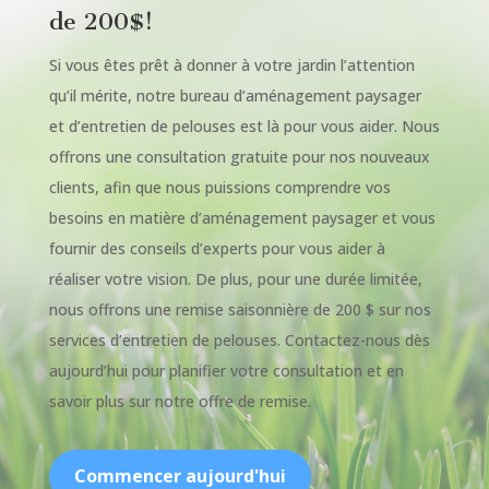
de 200$!
Si vous êtes prêt à donner à votre jardin l’attention
qu’il mérite, notre bureau d’aménagement paysager
et d’entretien de pelouses est là pour vous aider. Nous
offrons une consultation gratuite pour nos nouveaux
clients, afin que nous puissions comprendre vos
besoins en matière d’aménagement paysager et vous
fournir des conseils d’experts pour vous aider à
réaliser votre vision. De plus, pour une durée limitée,
nous offrons une remise saisonnière de 200 $ sur nos
services d’entretien de pelouses. Contactez-nous dès
aujourd’hui pour planifier votre consultation et en
savoir plus sur notre offre de remise.
Commencer aujourd'hui