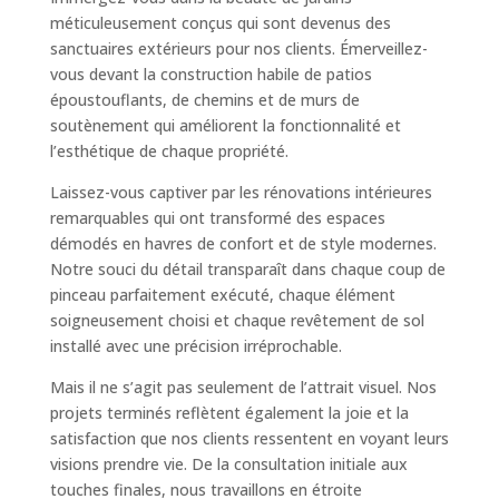
based on
méticuleusement conçus qui sont devenus des
how the
sanctuaires extérieurs pour nos clients. Émerveillez-
website is
vous devant la construction habile de patios
used.
époustouflants, de chemins et de murs de
soutènement qui améliorent la fonctionnalité et
Experience
l’esthétique de chaque propriété.
In order for
Laissez-vous captiver par les rénovations intérieures
our website
to perform
remarquables qui ont transformé des espaces
as well as
démodés en havres de confort et de style modernes.
possible
Notre souci du détail transparaît dans chaque coup de
during your
pinceau parfaitement exécuté, chaque élément
visit. If you
soigneusement choisi et chaque revêtement de sol
refuse
these
installé avec une précision irréprochable.
cookies,
some
Mais il ne s’agit pas seulement de l’attrait visuel. Nos
functionality
projets terminés reflètent également la joie et la
will
satisfaction que nos clients ressentent en voyant leurs
disappear
visions prendre vie. De la consultation initiale aux
from the
touches finales, nous travaillons en étroite
website.