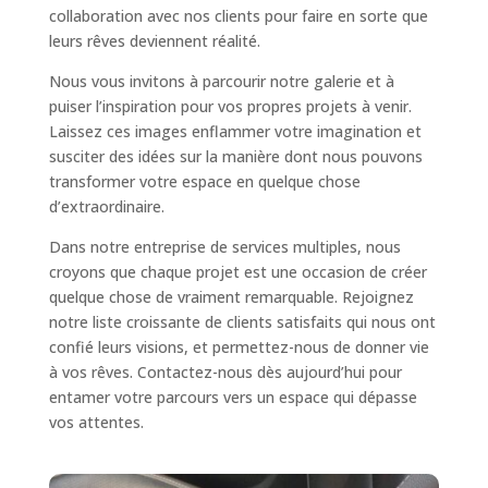
collaboration avec nos clients pour faire en sorte que
leurs rêves deviennent réalité.
Marketing
Nous vous invitons à parcourir notre galerie et à
By sharing
puiser l’inspiration pour vos propres projets à venir.
your
interests and
Laissez ces images enflammer votre imagination et
behavior as
susciter des idées sur la manière dont nous pouvons
you visit our
transformer votre espace en quelque chose
site, you
d’extraordinaire.
increase the
chance of
Dans notre entreprise de services multiples, nous
seeing
croyons que chaque projet est une occasion de créer
personalized
content and
quelque chose de vraiment remarquable. Rejoignez
offers.
notre liste croissante de clients satisfaits qui nous ont
confié leurs visions, et permettez-nous de donner vie
à vos rêves. Contactez-nous dès aujourd’hui pour
entamer votre parcours vers un espace qui dépasse
vos attentes.