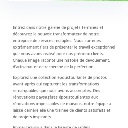
Necessary
These
Entrez dans notre galerie de projets terminés et
cookies are
découvrez le pouvoir transformateur de notre
not
entreprise de services multiples. Nous sommes
optional.
They are
extrêmement fiers de présenter le travail exceptionnel
needed for
que nous avons réalisé pour nos précieux clients.
the
Chaque image raconte une histoire de dévouement,
website to
d’artisanat et de recherche de la perfection.
function.
Explorez une collection époustouflante de photos
avant-après qui capturent les transformations
Statistics
remarquables que nous avons accomplies. Des
In order for
rénovations paysagères époustouflantes aux
us to
rénovations impeccables de maisons, notre équipe a
improve the
website's
laissé derrière elle une traînée de clients satisfaits et
functionality
de projets inspirants.
and
structure,
Immergez-vous dans la beauté de jardins