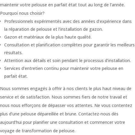
maintenir votre pelouse en parfait état tout au long de l’année.
Pourquoi nous choisir?
Marketing
Professionnels expérimentés avec des années d’expérience dans
By sharing
la réparation de pelouse et l’installation de gazon.
your
interests and
Gazon et matériaux de la plus haute qualité.
behavior as
Consultation et planification complètes pour garantir les meilleurs
you visit our
résultats.
site, you
increase the
Attention aux détails et soin pendant le processus d’installation.
chance of
Services d’entretien continu pour maintenir votre pelouse en
seeing
personalized
parfait état.
content and
offers.
Nous sommes engagés à offrir à nos clients le plus haut niveau de
service et de satisfaction. Nous sommes fiers de notre travail et
nous nous efforçons de dépasser vos attentes. Ne vous contentez
plus d’une pelouse dépareillée et brune. Contactez-nous dès
aujourd’hui pour planifier une consultation et commencer votre
voyage de transformation de pelouse.