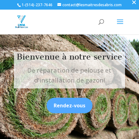
×
1-(514)-237-7646
contact@lesmaitresdesabris.com
Bienvenue à notre service
De réparation de pelouse et
d’installation de gazon!
Rendez-vous