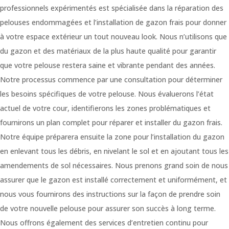
based on
professionnels expérimentés est spécialisée dans la réparation des
how the
pelouses endommagées et l’installation de gazon frais pour donner
website is
used.
à votre espace extérieur un tout nouveau look. Nous n’utilisons que
du gazon et des matériaux de la plus haute qualité pour garantir
que votre pelouse restera saine et vibrante pendant des années.
Experience
Notre processus commence par une consultation pour déterminer
In order for
our website
les besoins spécifiques de votre pelouse. Nous évaluerons l’état
to perform
actuel de votre cour, identifierons les zones problématiques et
as well as
possible
fournirons un plan complet pour réparer et installer du gazon frais.
during your
Notre équipe préparera ensuite la zone pour l’installation du gazon
visit. If you
refuse
en enlevant tous les débris, en nivelant le sol et en ajoutant tous les
these
amendements de sol nécessaires.
Nous prenons grand soin de nous
cookies,
some
assurer que le gazon est installé correctement et uniformément, et
functionality
nous vous fournirons des instructions sur la façon de prendre soin
will
disappear
de votre nouvelle pelouse pour assurer son succès à long terme.
from the
Nous offrons également des services d’entretien continu pour
website.