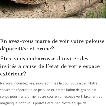
Necessary
These
cookies are
not
optional.
They are
En avez-vous marre de voir votre pelouse
needed for
the
dépareillée et brune?
website to
function.
Êtes-vous embarrassé d’inviter des
invités à cause de l’état de votre espace
Statistics
extérieur?
In order for
us to
Ne vous inquiétez pas, nous sommes là pour vous aider. Notre
improve the
service de réparation de pelouse et d’installation de gazon est
website's
functionality
conçu pour transformer votre cour en un espace vert, luxuriant et
and
magnifique dont vous pouvez être fier.
Notre équipe de
structure,