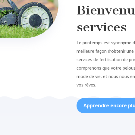
Bienvenu
Marketing
services
By sharing
your
interests and
behavior as
Le printemps est synonyme de 
you visit our
meilleure façon d’obtenir une
site, you
increase the
services de fertilisation de p
chance of
comprenons que votre pelouse
seeing
personalized
mode de vie, et nous nous en
content and
vos rêves.
offers.
Apprendre encore pl