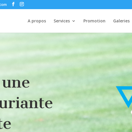
.com
A propos
Services
Promotion
Galeries
 une
uriante
te