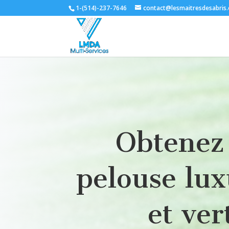
1-(514)-237-7646
contact@lesmaitresdesabris
Obtenez
pelouse lux
et ver