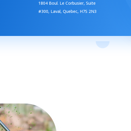
1804 Boul. Le Corbusier, Suite
based on
how the
#300, Laval, Quebec, H7S 2N3
website is
used.
Experience
In order for
our website
to perform
as well as
possible
during your
visit. If you
refuse
these
cookies,
some
functionality
will
disappear
from the
website.