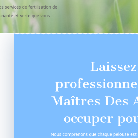
s services de fertilisation de
uriante et verte que vous
Laissez
professionne
Maîtres Des A
occuper pou
Nous comprenons que chaque pelouse est d